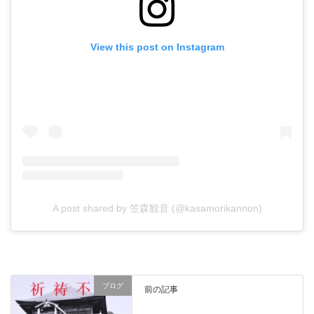
View this post on Instagram
A post shared by 笠森観音 (@kasamorikannon)
ブログ
前の記事