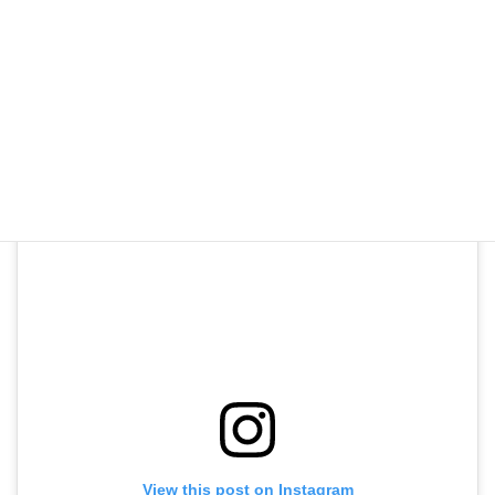
【紅葉情報】
紅葉はもう少し先のようです
#紅葉 #笠森観音 #長南町 #千葉県 #坂東三十三観音
View this post on Instagram