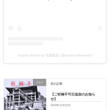
A post shared by 笠森観音 (@kasamorikannon)
ブログ
前の記事
【ご祈祷不可日追加のお知ら
せ】
2024年11月21日