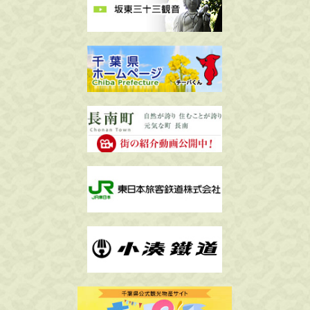
ー
ジ
送
り