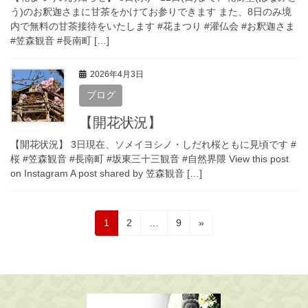
う)のお釈迦さまに甘茶をかけてお参りできます また、8日のみ境
内で無料の甘茶接待をいたします #花まつり #灌仏会 #お釈迦さま
#笠森観音 #長南町 […]
2026年4月3日
ブログ
【開花状況】
【開花状況】 3日現在、ソメイヨシノ・しだれ桜ともに見頃です #
桜 #笠森観音 #長南町 #坂東三十三観音 #自然界隈 View this post
on Instagram A post shared by 笠森観音 […]
投
固
固
固
1
2
…
9
»
定
定
定
稿
ペ
ペ
ペ
の
ー
ー
ー
ジ
ジ
ジ
ペ