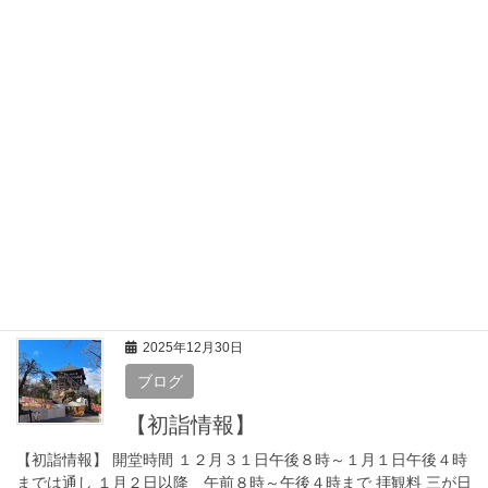
本日夜に降雪予報が出ています 積雪状況によっては、明日3日は閉
堂か、開堂を遅らせる可能性も有りますので、ご了承くださいま
せ #雪 #笠森観音 #長南町 #千葉県 #坂東三十三観音 View this post
on In […]
2025年12月31日
ブログ
もう少しで新年となります
もう少しで新年となります 冷え込みが厳しくないのでお詣りには
助かります #初詣 #笠森観音 #長南町 #千葉県 #坂東三十三観音
View this post on Instagram A post shared by […]
2025年12月30日
ブログ
【初詣情報】
【初詣情報】 開堂時間 １２月３１日午後８時～１月１日午後４時
までは通し １月２日以降 午前８時～午後４時まで 拝観料 三が日