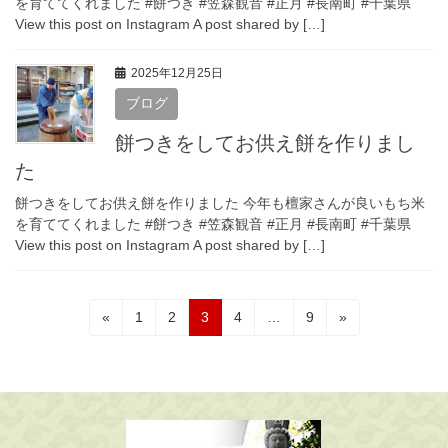
を育ててくれました #餅つき #笠森観音 #正月 #長南町 #千葉県
View this post on Instagram A post shared by […]
2025年12月25日
ブログ
餅つきをしてお供え餅を作りまし
た
餅つきをしてお供え餅を作りました 今年も檀家さんが良いもち米
を育ててくれました #餅つき #笠森観音 #正月 #長南町 #千葉県
View this post on Instagram A post shared by […]
投
固
固
固
固
固
«
1
2
3
4
…
9
»
定
定
定
定
定
稿
ペ
ペ
ペ
ペ
ペ
の
ー
ー
ー
ー
ー
ジ
ジ
ジ
ジ
ジ
ペ