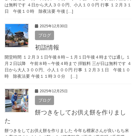
は無料です ４日から大人３００円、小人１００円 行事 １２月３１
日 午後１０時 除夜法要 午後 […]
2025年12月30日
ブログ
初詣情報
開堂時間 １２月３１日午後８時～１月１日午後４時までは通し １
月２日以降 午前８時～午後４時まで 拝観料 三が日は無料です ４
日から大人３００円、小人１００円 行事 １２月３１日 午後１０
時 除夜法要 午後１１時３０分 […]
2025年12月25日
ブログ
餅つきをしてお供え餅を作りまし
た
餅つきをしてお供え餅を作りました 今年も檀家さんが良いもち米