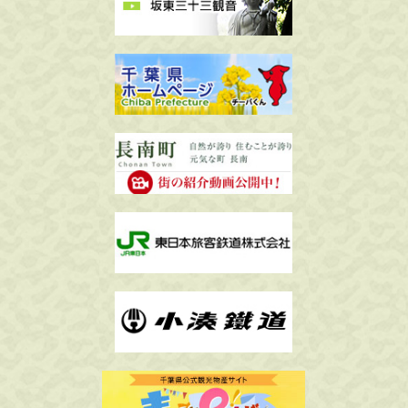
ー
ジ
送
り